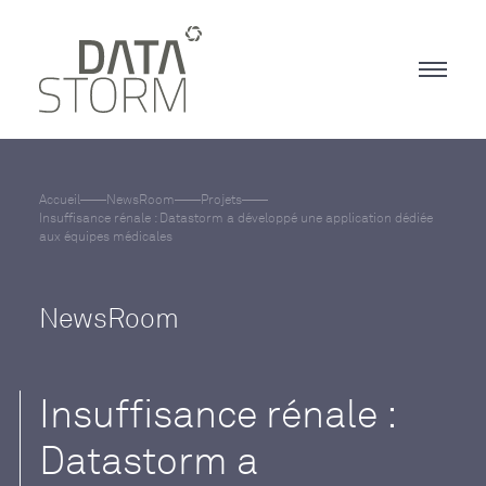
Accueil
NewsRoom
Projets
Insuffisance rénale : Datastorm a développé une application dédiée
aux équipes médicales
NewsRoom
Insuffisance rénale :
Datastorm a