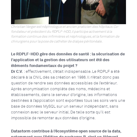
Christian Verger est néphrologue et ancien praticien des hôpitaux. Co-
fondateur et président du RDPLF-HDD, il participe activement à la
formation continue des infirmières et néphrologues, et la formation de
chirurgiens pour la pose de cathéter de dialyse péritonéale.
Le RDPLF-HDD gère des données de santé : la sécurisation de
l’application et la gestion des utilisateurs ont été des
éléments fondamentaux du projet ?
Dr C.V.
: effectivement, c’était indispensable. Le RDPLF a été
déclaré à la CNIL dès sa création en 1986. Il n’était donc pas
question de rendre ses données accessibles de l’extérieur.
Après anonymisation complète des noms, médecins et
établissements, dans le serveur d’origine, les informations
destinées à l’application sont exportées tous les soirs vers une
base de données MySQL sur un serveur indépendant, sans
connexion avec le serveur initial. De telle sorte qu’il est
impossible de remonter aux données d’origine.
Datastorm contribue à l’écosystème open source de la data,
notamment avec l’édition de packages R, c’est un élément