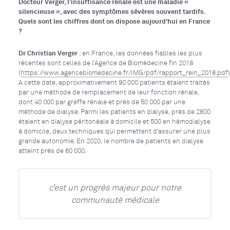
Docteur Verger, l’insuffisance rénale est une maladie «
silencieuse », avec des symptômes sévères souvent tardifs.
Quels sont les chiffres dont on dispose aujourd’hui en France
?
Dr Christian Verger
: en France, les données fiables les plus
récentes sont celles de l’Agence de Biomédecine fin 2018
(
https://www.agencebiomedecine.fr/IMG/pdf/rapport_rein_2018.pdf
)
A cette date, approximativement 90 000 patients étaient traités
par une méthode de remplacement de leur fonction rénale,
dont 40 000 par greffe rénale et près de 50 000 par une
méthode de dialyse. Parmi les patients en dialyse, près de 2800
étaient en dialyse péritonéale à domicile et 500 en hémodialyse
à domicile, deux techniques qui permettent d’assurer une plus
grande autonomie. En 2020, le nombre de patients en dialyse
atteint près de 60 000.
c’est un progrès majeur pour notre
communauté médicale