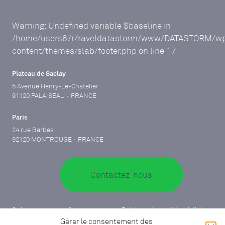
Warning
: Undefined variable $baseline in
/home/users6/r/raveldatastorm/www/DATASTORM/w
content/themes/slab/footer.php
on line
17
Plateau de Saclay
5 Avenue Henry-Le-Chatelier
91120 PALAISEAU - FRANCE
Paris
24 rue Barbès
92120 MONTROUGE - FRANCE
Contactez-nous
Qui sommes-nous ?
Politique de confidentialité
Notre expertise
Mentions légales
Gérer le consentement des